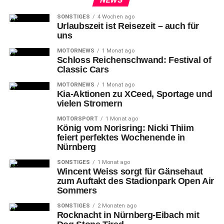
SONSTIGES
4 Wochen ago
Urlaubszeit ist Reisezeit – auch für
uns
MOTORNEWS
1 Monat ago
Schloss Reichenschwand: Festival of
Classic Cars
MOTORNEWS
1 Monat ago
Kia-Aktionen zu XCeed, Sportage und
vielen Stromern
MOTORSPORT
1 Monat ago
König vom Norisring: Nicki Thiim
feiert perfektes Wochenende in
Nürnberg
SONSTIGES
1 Monat ago
Wincent Weiss sorgt für Gänsehaut
zum Auftakt des Stadionpark Open Air
Sommers
SONSTIGES
2 Monaten ago
Rocknacht in Nürnberg-Eibach mit