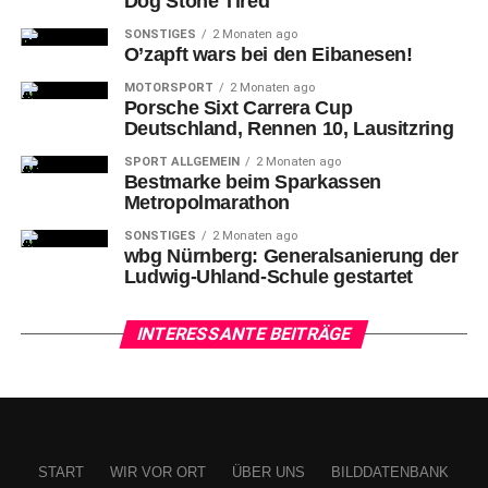
Dog Stone Tired
SONSTIGES
2 Monaten ago
O’zapft wars bei den Eibanesen!
MOTORSPORT
2 Monaten ago
Porsche Sixt Carrera Cup
Deutschland, Rennen 10, Lausitzring
SPORT ALLGEMEIN
2 Monaten ago
Bestmarke beim Sparkassen
Metropolmarathon
SONSTIGES
2 Monaten ago
wbg Nürnberg: Generalsanierung der
Ludwig-Uhland-Schule gestartet
INTERESSANTE BEITRÄGE
START
WIR VOR ORT
ÜBER UNS
BILDDATENBANK