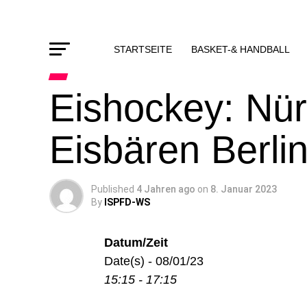
STARTSEITE
BASKET-& HANDBALL
Eishockey: Nür
Eisbären Berli
Published
4 Jahren ago
on
8. Januar 2023
By
ISPFD-WS
Datum/Zeit
Date(s) - 08/01/23
15:15 - 17:15