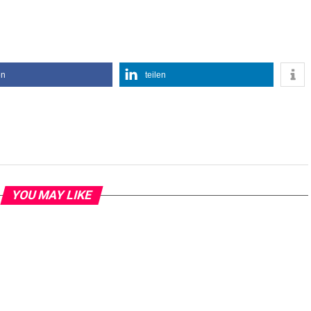
en
teilen
YOU MAY LIKE