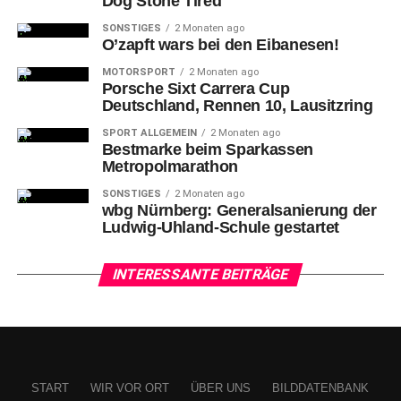
Dog Stone Tired
SONSTIGES
2 Monaten ago
O’zapft wars bei den Eibanesen!
MOTORSPORT
2 Monaten ago
Porsche Sixt Carrera Cup
Deutschland, Rennen 10, Lausitzring
SPORT ALLGEMEIN
2 Monaten ago
Bestmarke beim Sparkassen
Metropolmarathon
SONSTIGES
2 Monaten ago
wbg Nürnberg: Generalsanierung der
Ludwig-Uhland-Schule gestartet
INTERESSANTE BEITRÄGE
START
WIR VOR ORT
ÜBER UNS
BILDDATENBANK