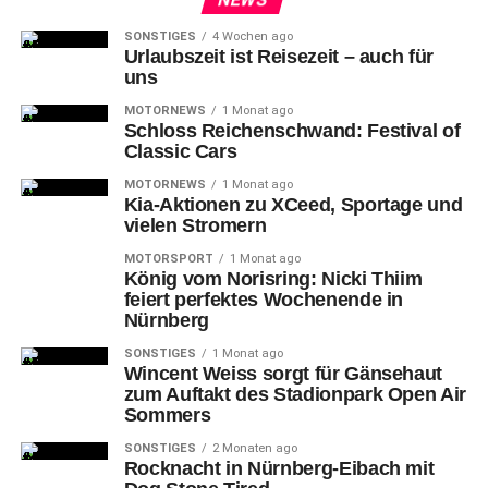
SONSTIGES
4 Wochen ago
Urlaubszeit ist Reisezeit – auch für
uns
MOTORNEWS
1 Monat ago
Schloss Reichenschwand: Festival of
Classic Cars
MOTORNEWS
1 Monat ago
Kia-Aktionen zu XCeed, Sportage und
vielen Stromern
MOTORSPORT
1 Monat ago
König vom Norisring: Nicki Thiim
feiert perfektes Wochenende in
Nürnberg
SONSTIGES
1 Monat ago
Wincent Weiss sorgt für Gänsehaut
zum Auftakt des Stadionpark Open Air
Sommers
SONSTIGES
2 Monaten ago
Rocknacht in Nürnberg-Eibach mit