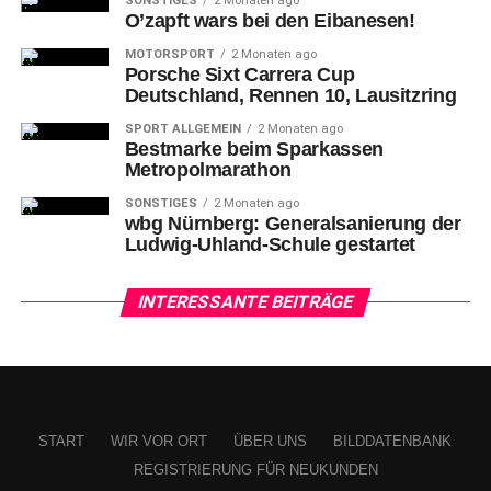
SONSTIGES
2 Monaten ago
O’zapft wars bei den Eibanesen!
MOTORSPORT
2 Monaten ago
Porsche Sixt Carrera Cup
Deutschland, Rennen 10, Lausitzring
SPORT ALLGEMEIN
2 Monaten ago
Bestmarke beim Sparkassen
Metropolmarathon
SONSTIGES
2 Monaten ago
wbg Nürnberg: Generalsanierung der
Ludwig-Uhland-Schule gestartet
INTERESSANTE BEITRÄGE
START
WIR VOR ORT
ÜBER UNS
BILDDATENBANK
REGISTRIERUNG FÜR NEUKUNDEN