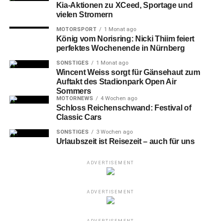
Kia-Aktionen zu XCeed, Sportage und
vielen Stromern
MOTORSPORT
1 Monat ago
König vom Norisring: Nicki Thiim feiert
perfektes Wochenende in Nürnberg
SONSTIGES
1 Monat ago
Wincent Weiss sorgt für Gänsehaut zum
Auftakt des Stadionpark Open Air
Sommers
MOTORNEWS
4 Wochen ago
Schloss Reichenschwand: Festival of
Classic Cars
SONSTIGES
3 Wochen ago
Urlaubszeit ist Reisezeit – auch für uns
ADVERTISEMENT
ADVERTISEMENT