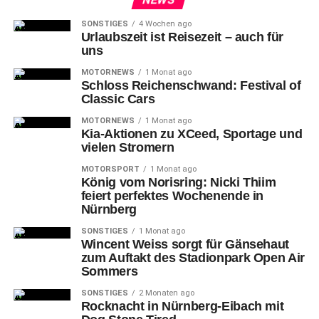
SONSTIGES
4 Wochen ago
Urlaubszeit ist Reisezeit – auch für
uns
MOTORNEWS
1 Monat ago
Schloss Reichenschwand: Festival of
Classic Cars
MOTORNEWS
1 Monat ago
Kia-Aktionen zu XCeed, Sportage und
vielen Stromern
MOTORSPORT
1 Monat ago
König vom Norisring: Nicki Thiim
feiert perfektes Wochenende in
Nürnberg
SONSTIGES
1 Monat ago
Wincent Weiss sorgt für Gänsehaut
zum Auftakt des Stadionpark Open Air
Sommers
SONSTIGES
2 Monaten ago
Rocknacht in Nürnberg-Eibach mit