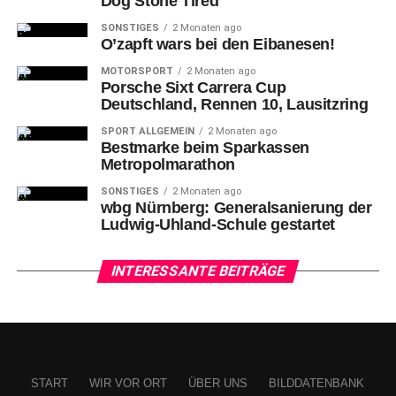
Dog Stone Tired
SONSTIGES
2 Monaten ago
O’zapft wars bei den Eibanesen!
MOTORSPORT
2 Monaten ago
Porsche Sixt Carrera Cup
Deutschland, Rennen 10, Lausitzring
SPORT ALLGEMEIN
2 Monaten ago
Bestmarke beim Sparkassen
Metropolmarathon
SONSTIGES
2 Monaten ago
wbg Nürnberg: Generalsanierung der
Ludwig-Uhland-Schule gestartet
INTERESSANTE BEITRÄGE
START
WIR VOR ORT
ÜBER UNS
BILDDATENBANK