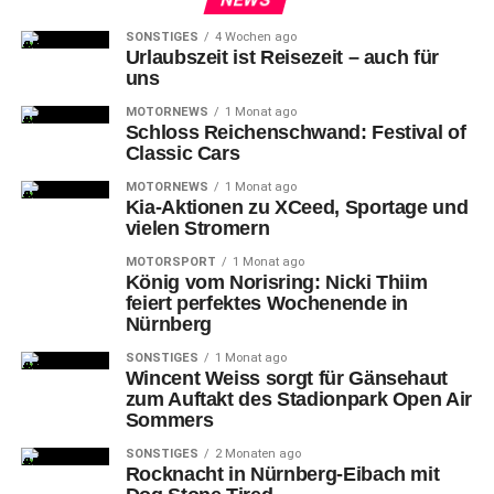
SONSTIGES
4 Wochen ago
Urlaubszeit ist Reisezeit – auch für
uns
MOTORNEWS
1 Monat ago
Schloss Reichenschwand: Festival of
Classic Cars
MOTORNEWS
1 Monat ago
Kia-Aktionen zu XCeed, Sportage und
vielen Stromern
MOTORSPORT
1 Monat ago
König vom Norisring: Nicki Thiim
feiert perfektes Wochenende in
Nürnberg
SONSTIGES
1 Monat ago
Wincent Weiss sorgt für Gänsehaut
zum Auftakt des Stadionpark Open Air
Sommers
SONSTIGES
2 Monaten ago
Rocknacht in Nürnberg-Eibach mit