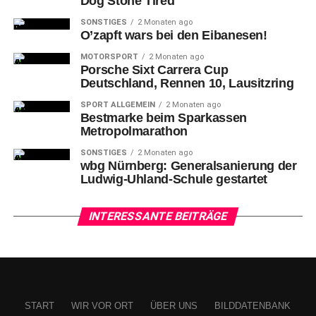
Dog Stone Tired
SONSTIGES
2 Monaten ago
O’zapft wars bei den Eibanesen!
MOTORSPORT
2 Monaten ago
Porsche Sixt Carrera Cup
Deutschland, Rennen 10, Lausitzring
SPORT ALLGEMEIN
2 Monaten ago
Bestmarke beim Sparkassen
Metropolmarathon
SONSTIGES
2 Monaten ago
wbg Nürnberg: Generalsanierung der
Ludwig-Uhland-Schule gestartet
INTERESSANTE BEITRÄGE
START
WIR VOR ORT
ÜBER UNS
BILDDATENBANK