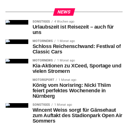
NEWS
SONSTIGES
4 Wochen ago
Urlaubszeit ist Reisezeit – auch für
uns
MOTORNEWS
1 Monat ago
Schloss Reichenschwand: Festival of
Classic Cars
MOTORNEWS
1 Monat ago
Kia-Aktionen zu XCeed, Sportage und
vielen Stromern
MOTORSPORT
1 Monat ago
König vom Norisring: Nicki Thiim
feiert perfektes Wochenende in
Nürnberg
SONSTIGES
1 Monat ago
Wincent Weiss sorgt für Gänsehaut
zum Auftakt des Stadionpark Open Air
Sommers