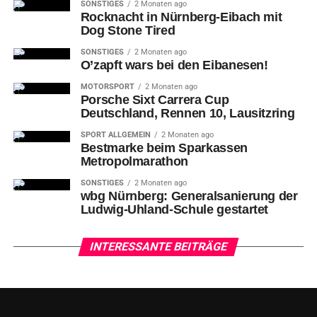
SONSTIGES
2 Monaten ago
Rocknacht in Nürnberg-Eibach mit
Dog Stone Tired
SONSTIGES
2 Monaten ago
O’zapft wars bei den Eibanesen!
MOTORSPORT
2 Monaten ago
Porsche Sixt Carrera Cup
Deutschland, Rennen 10, Lausitzring
SPORT ALLGEMEIN
2 Monaten ago
Bestmarke beim Sparkassen
Metropolmarathon
SONSTIGES
2 Monaten ago
wbg Nürnberg: Generalsanierung der
Ludwig-Uhland-Schule gestartet
INTERESSANTE BEITRÄGE