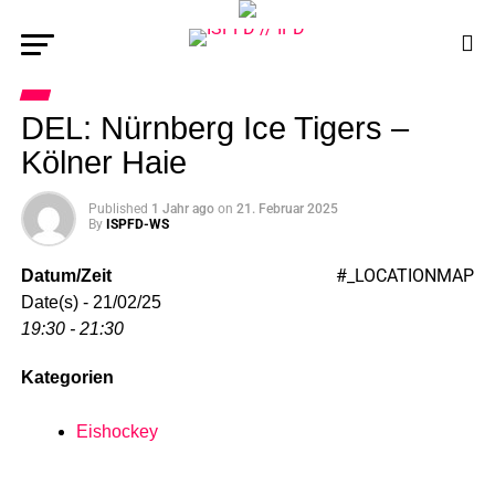
DEL: Nürnberg Ice Tigers –
Kölner Haie
Published
1 Jahr ago
on
21. Februar 2025
By
ISPFD-WS
#_LOCATIONMAP
Datum/Zeit
Date(s) - 21/02/25
19:30 - 21:30
Kategorien
Eishockey