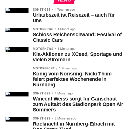
SONSTIGES
4 Wochen ago
Urlaubszeit ist Reisezeit – auch für
uns
MOTORNEWS
1 Monat ago
Schloss Reichenschwand: Festival of
Classic Cars
MOTORNEWS
1 Monat ago
Kia-Aktionen zu XCeed, Sportage und
vielen Stromern
MOTORSPORT
1 Monat ago
König vom Norisring: Nicki Thiim
feiert perfektes Wochenende in
Nürnberg
SONSTIGES
1 Monat ago
Wincent Weiss sorgt für Gänsehaut
zum Auftakt des Stadionpark Open Air
Sommers
SONSTIGES
2 Monaten ago
Rocknacht in Nürnberg-Eibach mit