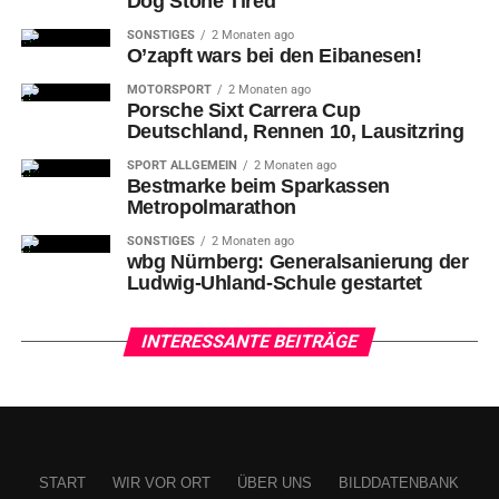
Dog Stone Tired
SONSTIGES
2 Monaten ago
O’zapft wars bei den Eibanesen!
MOTORSPORT
2 Monaten ago
Porsche Sixt Carrera Cup
Deutschland, Rennen 10, Lausitzring
SPORT ALLGEMEIN
2 Monaten ago
Bestmarke beim Sparkassen
Metropolmarathon
SONSTIGES
2 Monaten ago
wbg Nürnberg: Generalsanierung der
Ludwig-Uhland-Schule gestartet
INTERESSANTE BEITRÄGE
START
WIR VOR ORT
ÜBER UNS
BILDDATENBANK