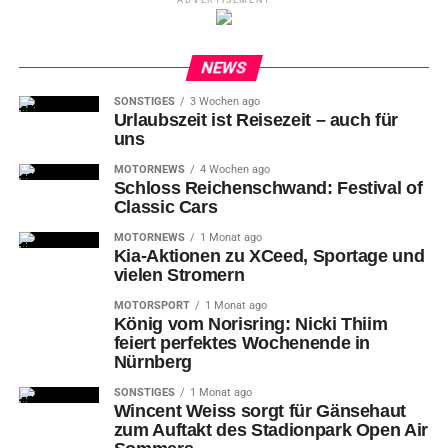
ADVERTISEMENT
NEWS
SONSTIGES
3 Wochen ago
Urlaubszeit ist Reisezeit – auch für
uns
MOTORNEWS
4 Wochen ago
Schloss Reichenschwand: Festival of
Classic Cars
MOTORNEWS
1 Monat ago
Kia-Aktionen zu XCeed, Sportage und
vielen Stromern
MOTORSPORT
1 Monat ago
König vom Norisring: Nicki Thiim
feiert perfektes Wochenende in
Nürnberg
SONSTIGES
1 Monat ago
Wincent Weiss sorgt für Gänsehaut
zum Auftakt des Stadionpark Open Air