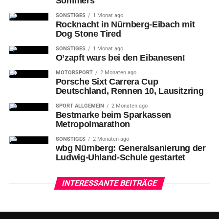
Sommers
SONSTIGES
1 Monat ago
Rocknacht in Nürnberg-Eibach mit
Dog Stone Tired
SONSTIGES
1 Monat ago
O’zapft wars bei den Eibanesen!
MOTORSPORT
2 Monaten ago
Porsche Sixt Carrera Cup
Deutschland, Rennen 10, Lausitzring
SPORT ALLGEMEIN
2 Monaten ago
Bestmarke beim Sparkassen
Metropolmarathon
SONSTIGES
2 Monaten ago
wbg Nürnberg: Generalsanierung der
Ludwig-Uhland-Schule gestartet
INTERESSANTE BEITRÄGE