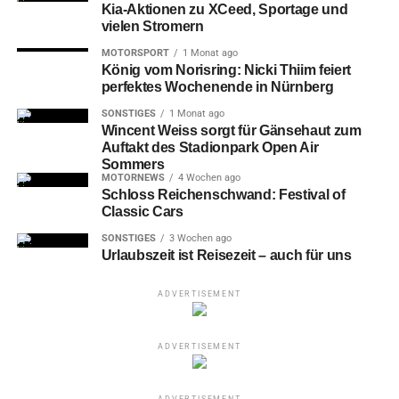
Kia-Aktionen zu XCeed, Sportage und
vielen Stromern
MOTORSPORT
1 Monat ago
König vom Norisring: Nicki Thiim feiert
perfektes Wochenende in Nürnberg
SONSTIGES
1 Monat ago
Wincent Weiss sorgt für Gänsehaut zum
Auftakt des Stadionpark Open Air
Sommers
MOTORNEWS
4 Wochen ago
Schloss Reichenschwand: Festival of
Classic Cars
SONSTIGES
3 Wochen ago
Urlaubszeit ist Reisezeit – auch für uns
ADVERTISEMENT
ADVERTISEMENT