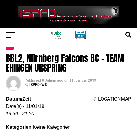
BBL2, Nürnberg Falcons BC – TEAM
EHINGEN URSPRING
Published
8 Jahren ago
on
11. Januar 2019
By
ISPFD-WS
#_LOCATIONMAP
Datum/Zeit
Date(s) - 11/01/19
19:30 - 21:30
Kategorien
Keine Kategorien