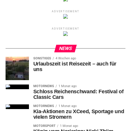
ADVERTISEMENT
ADVERTISEMENT
NEWS
SONSTIGES
4 Wochen ago
Urlaubszeit ist Reisezeit – auch für
uns
MOTORNEWS
1 Monat ago
Schloss Reichenschwand: Festival of
Classic Cars
MOTORNEWS
1 Monat ago
Kia-Aktionen zu XCeed, Sportage und
vielen Stromern
MOTORSPORT
1 Monat ago