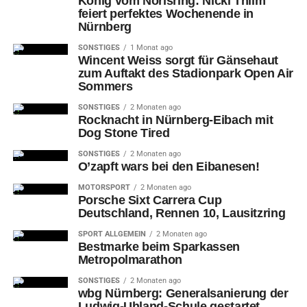
König vom Norisring: Nicki Thiim
feiert perfektes Wochenende in
Nürnberg
SONSTIGES
1 Monat ago
Wincent Weiss sorgt für Gänsehaut
zum Auftakt des Stadionpark Open Air
Sommers
SONSTIGES
2 Monaten ago
Rocknacht in Nürnberg-Eibach mit
Dog Stone Tired
SONSTIGES
2 Monaten ago
O’zapft wars bei den Eibanesen!
MOTORSPORT
2 Monaten ago
Porsche Sixt Carrera Cup
Deutschland, Rennen 10, Lausitzring
SPORT ALLGEMEIN
2 Monaten ago
Bestmarke beim Sparkassen
Metropolmarathon
SONSTIGES
2 Monaten ago
wbg Nürnberg: Generalsanierung der
Ludwig-Uhland-Schule gestartet