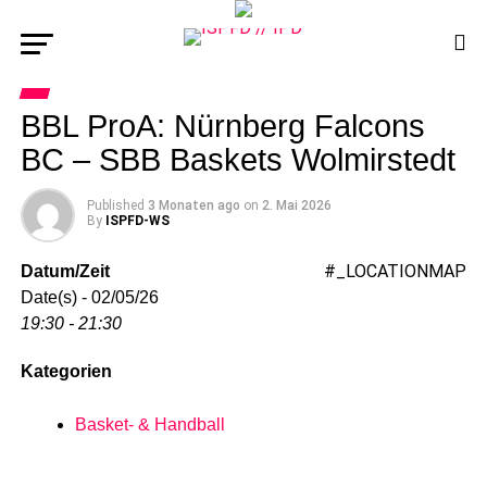
BBL ProA: Nürnberg Falcons
BC – SBB Baskets Wolmirstedt
Published
3 Monaten ago
on
2. Mai 2026
By
ISPFD-WS
#_LOCATIONMAP
Datum/Zeit
Date(s) - 02/05/26
19:30 - 21:30
Kategorien
Basket- & Handball