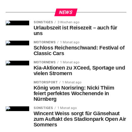
NEWS
SONSTIGES
3 Wochen ago
Urlaubszeit ist Reisezeit – auch für
uns
MOTORNEWS
1 Monat ago
Schloss Reichenschwand: Festival of
Classic Cars
MOTORNEWS
1 Monat ago
Kia-Aktionen zu XCeed, Sportage und
vielen Stromern
MOTORSPORT
1 Monat ago
König vom Norisring: Nicki Thiim
feiert perfektes Wochenende in
Nürnberg
SONSTIGES
1 Monat ago
Wincent Weiss sorgt für Gänsehaut
zum Auftakt des Stadionpark Open Air
Sommers