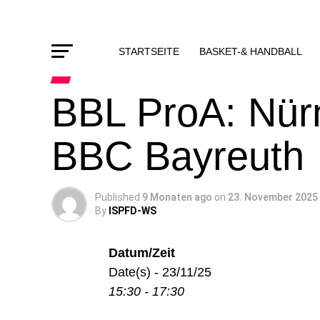
STARTSEITE
BASKET-& HANDBALL
BBL ProA: Nür
BBC Bayreuth
Published
9 Monaten ago
on
23. November 2025
By
ISPFD-WS
Datum/Zeit
Date(s) - 23/11/25
15:30 - 17:30