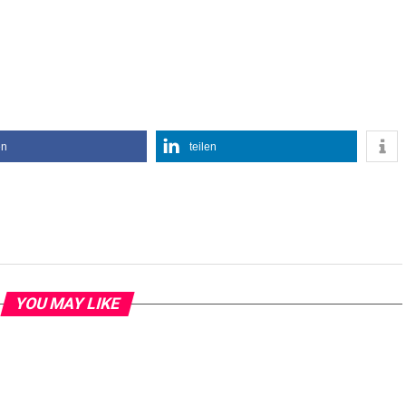
en
teilen
YOU MAY LIKE