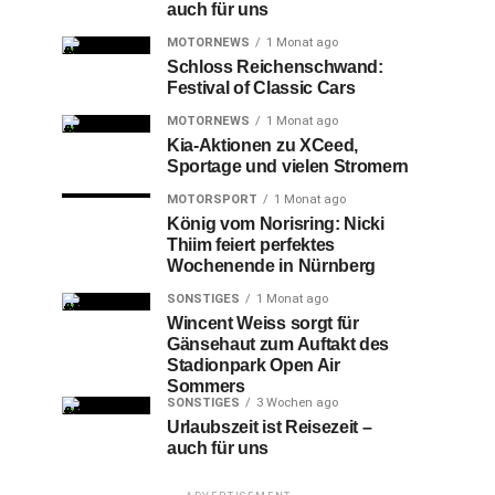
auch für uns
MOTORNEWS
1 Monat ago
Schloss Reichenschwand:
Festival of Classic Cars
MOTORNEWS
1 Monat ago
Kia-Aktionen zu XCeed,
Sportage und vielen Stromern
MOTORSPORT
1 Monat ago
König vom Norisring: Nicki
Thiim feiert perfektes
Wochenende in Nürnberg
SONSTIGES
1 Monat ago
Wincent Weiss sorgt für
Gänsehaut zum Auftakt des
Stadionpark Open Air
Sommers
SONSTIGES
3 Wochen ago
Urlaubszeit ist Reisezeit –
auch für uns