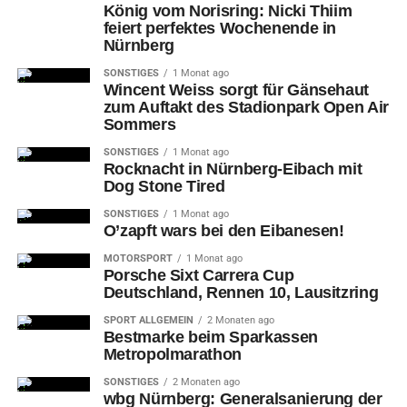
König vom Norisring: Nicki Thiim
feiert perfektes Wochenende in
Nürnberg
SONSTIGES
1 Monat ago
Wincent Weiss sorgt für Gänsehaut
zum Auftakt des Stadionpark Open Air
Sommers
SONSTIGES
1 Monat ago
Rocknacht in Nürnberg-Eibach mit
Dog Stone Tired
SONSTIGES
1 Monat ago
O’zapft wars bei den Eibanesen!
MOTORSPORT
1 Monat ago
Porsche Sixt Carrera Cup
Deutschland, Rennen 10, Lausitzring
SPORT ALLGEMEIN
2 Monaten ago
Bestmarke beim Sparkassen
Metropolmarathon
SONSTIGES
2 Monaten ago
wbg Nürnberg: Generalsanierung der