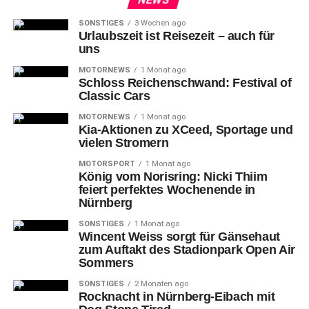
SONSTIGES
3 Wochen ago
Urlaubszeit ist Reisezeit – auch für
uns
MOTORNEWS
1 Monat ago
Schloss Reichenschwand: Festival of
Classic Cars
MOTORNEWS
1 Monat ago
Kia-Aktionen zu XCeed, Sportage und
vielen Stromern
MOTORSPORT
1 Monat ago
König vom Norisring: Nicki Thiim
feiert perfektes Wochenende in
Nürnberg
SONSTIGES
1 Monat ago
Wincent Weiss sorgt für Gänsehaut
zum Auftakt des Stadionpark Open Air
Sommers
SONSTIGES
2 Monaten ago
Rocknacht in Nürnberg-Eibach mit