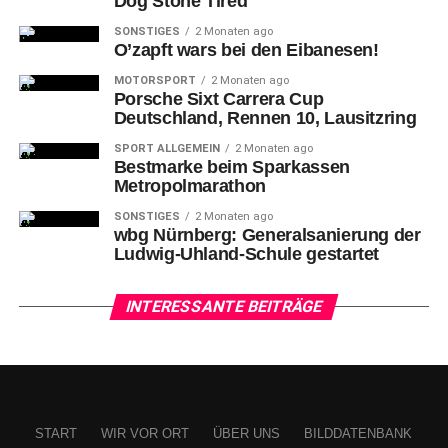
Dog Stone Tired
SONSTIGES
2 Monaten ago
O’zapft wars bei den Eibanesen!
MOTORSPORT
2 Monaten ago
Porsche Sixt Carrera Cup
Deutschland, Rennen 10, Lausitzring
SPORT ALLGEMEIN
2 Monaten ago
Bestmarke beim Sparkassen
Metropolmarathon
SONSTIGES
2 Monaten ago
wbg Nürnberg: Generalsanierung der
Ludwig-Uhland-Schule gestartet
INTERESSANTE BEITRÄGE
START
WIR VOR ORT
ÜBER UNS
BILDDATENBANK