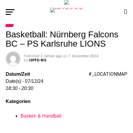
Basketball: Nürnberg Falcons
BC – PS Karlsruhe LIONS
Published
2 Jahren ago
on
7. Dezember 2024
By
ISPFD-WS
#_LOCATIONMAP
Datum/Zeit
Date(s) - 07/12/24
18:30 - 20:30
Kategorien
Basket- & Handball