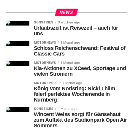
NEWS
SONSTIGES
3 Wochen ago
Urlaubszeit ist Reisezeit – auch für
uns
MOTORNEWS
1 Monat ago
Schloss Reichenschwand: Festival of
Classic Cars
MOTORNEWS
1 Monat ago
Kia-Aktionen zu XCeed, Sportage und
vielen Stromern
MOTORSPORT
1 Monat ago
König vom Norisring: Nicki Thiim
feiert perfektes Wochenende in
Nürnberg
SONSTIGES
1 Monat ago
Wincent Weiss sorgt für Gänsehaut
zum Auftakt des Stadionpark Open Air
Sommers