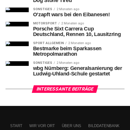
Dog Stone Tired
SONSTIGES
2 Monaten ago
O’zapft wars bei den Eibanesen!
MOTORSPORT
2 Monaten ago
Porsche Sixt Carrera Cup
Deutschland, Rennen 10, Lausitzring
SPORT ALLGEMEIN
2 Monaten ago
Bestmarke beim Sparkassen
Metropolmarathon
SONSTIGES
2 Monaten ago
wbg Nürnberg: Generalsanierung der
Ludwig-Uhland-Schule gestartet
INTERESSANTE BEITRÄGE
START
WIR VOR ORT
ÜBER UNS
BILDDATENBANK