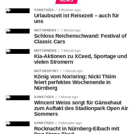
SONSTIGES
4 Wochen ago
Urlaubszeit ist Reisezeit – auch für
uns
MOTORNEWS
1 Monat ago
Schloss Reichenschwand: Festival of
Classic Cars
MOTORNEWS
1 Monat ago
Kia-Aktionen zu XCeed, Sportage und
vielen Stromern
MOTORSPORT
1 Monat ago
König vom Norisring: Nicki Thiim
feiert perfektes Wochenende in
Nürnberg
SONSTIGES
1 Monat ago
Wincent Weiss sorgt für Gänsehaut
zum Auftakt des Stadionpark Open Air
Sommers
SONSTIGES
2 Monaten ago
Rocknacht in Nürnberg-Eibach mit