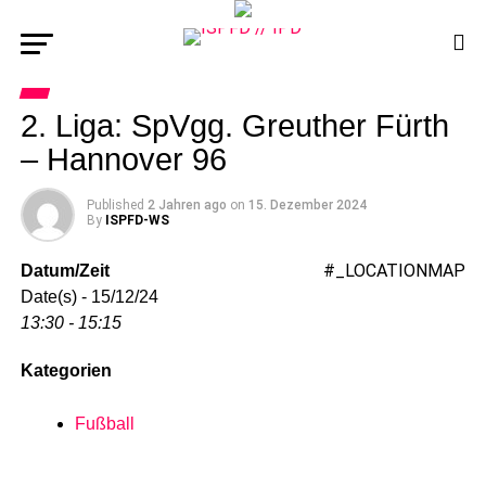
2. Liga: SpVgg. Greuther Fürth
– Hannover 96
Published
2 Jahren ago
on
15. Dezember 2024
By
ISPFD-WS
#_LOCATIONMAP
Datum/Zeit
Date(s) - 15/12/24
13:30 - 15:15
Kategorien
Fußball