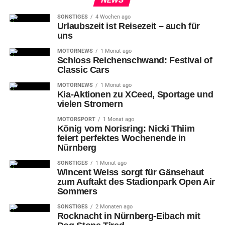
SONSTIGES
4 Wochen ago
Urlaubszeit ist Reisezeit – auch für
uns
MOTORNEWS
1 Monat ago
Schloss Reichenschwand: Festival of
Classic Cars
MOTORNEWS
1 Monat ago
Kia-Aktionen zu XCeed, Sportage und
vielen Stromern
MOTORSPORT
1 Monat ago
König vom Norisring: Nicki Thiim
feiert perfektes Wochenende in
Nürnberg
SONSTIGES
1 Monat ago
Wincent Weiss sorgt für Gänsehaut
zum Auftakt des Stadionpark Open Air
Sommers
SONSTIGES
2 Monaten ago
Rocknacht in Nürnberg-Eibach mit