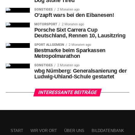
Dog Stone Tired
SONSTIGES
2 Monaten ago
O’zapft wars bei den Eibanesen!
MOTORSPORT
2 Monaten ago
Porsche Sixt Carrera Cup
Deutschland, Rennen 10, Lausitzring
SPORT ALLGEMEIN
2 Monaten ago
Bestmarke beim Sparkassen
Metropolmarathon
SONSTIGES
2 Monaten ago
wbg Nürnberg: Generalsanierung der
Ludwig-Uhland-Schule gestartet
INTERESSANTE BEITRÄGE
START
WIR VOR ORT
ÜBER UNS
BILDDATENBANK