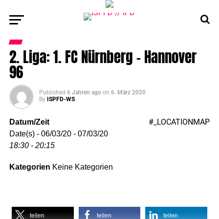
2. Liga: 1. FC Nürnberg – Hannover
96
Published
6 Jahren ago
on
6. März 2020
By
ISPFD-WS
#_LOCATIONMAP
Datum/Zeit
Date(s) - 06/03/20 - 07/03/20
18:30 - 20:15
Kategorien
Keine Kategorien
teilen
teilen
teilen