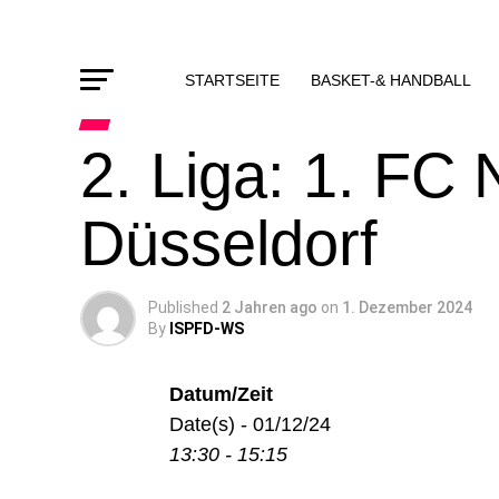
STARTSEITE
BASKET-& HANDBALL
2. Liga: 1. FC 
Düsseldorf
Published
2 Jahren ago
on
1. Dezember 2024
By
ISPFD-WS
Datum/Zeit
Date(s) - 01/12/24
13:30 - 15:15