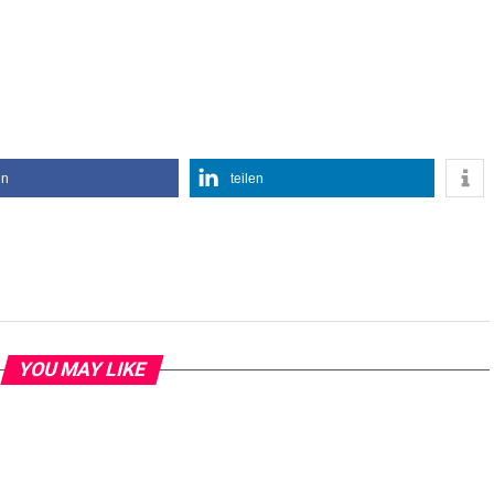
en
teilen
YOU MAY LIKE