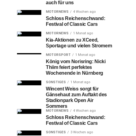
auch für uns
MOTORNEWS
4 Wochen ago
Schloss Reichenschwand:
Festival of Classic Cars
MOTORNEWS
1 Monat ago
Kia-Aktionen zu XCeed,
Sportage und vielen Stromern
MOTORSPORT
1 Monat ago
König vom Norisring: Nicki
Thiim feiert perfektes
Wochenende in Nürnberg
SONSTIGES
1 Monat ago
Wincent Weiss sorgt für
Gänsehaut zum Auftakt des
Stadionpark Open Air
Sommers
MOTORNEWS
4 Wochen ago
Schloss Reichenschwand:
Festival of Classic Cars
SONSTIGES
3 Wochen ago