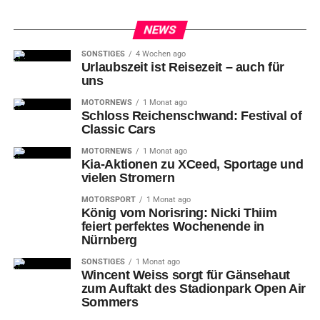
NEWS
SONSTIGES
4 Wochen ago
Urlaubszeit ist Reisezeit – auch für
uns
MOTORNEWS
1 Monat ago
Schloss Reichenschwand: Festival of
Classic Cars
MOTORNEWS
1 Monat ago
Kia-Aktionen zu XCeed, Sportage und
vielen Stromern
MOTORSPORT
1 Monat ago
König vom Norisring: Nicki Thiim
feiert perfektes Wochenende in
Nürnberg
SONSTIGES
1 Monat ago
Wincent Weiss sorgt für Gänsehaut
zum Auftakt des Stadionpark Open Air
Sommers