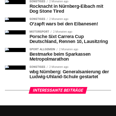
SONSTIGES
2 Monaten ago
Rocknacht in Nürnberg-Eibach mit
Dog Stone Tired
SONSTIGES
2 Monaten ago
O’zapft wars bei den Eibanesen!
MOTORSPORT
2 Monaten ago
Porsche Sixt Carrera Cup
Deutschland, Rennen 10, Lausitzring
SPORT ALLGEMEIN
2 Monaten ago
Bestmarke beim Sparkassen
Metropolmarathon
SONSTIGES
2 Monaten ago
wbg Nürnberg: Generalsanierung der
Ludwig-Uhland-Schule gestartet
INTERESSANTE BEITRÄGE