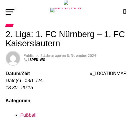
2. Liga: 1. FC Nürnberg – 1. FC
Kaiserslautern
Published
2 Jahren ago
on
8. November 2024
By
ISPFD-WS
#_LOCATIONMAP
Datum/Zeit
Date(s) - 08/11/24
18:30 - 20:15
Kategorien
Fußball