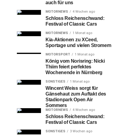
auch für uns
MOTORNEWS
4 Wochen ago
Schloss Reichenschwand:
Festival of Classic Cars
MOTORNEWS
1 Monat ago
Kia-Aktionen zu XCeed,
Sportage und vielen Stromern
MOTORSPORT
1 Monat ago
König vom Norisring: Nicki
Thiim feiert perfektes
Wochenende in Nürnberg
SONSTIGES
1 Monat ago
Wincent Weiss sorgt für
Gänsehaut zum Auftakt des
Stadionpark Open Air
Sommers
MOTORNEWS
4 Wochen ago
Schloss Reichenschwand:
Festival of Classic Cars
SONSTIGES
3 Wochen ago