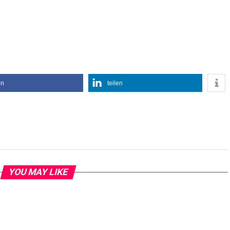
en
teilen
YOU MAY LIKE