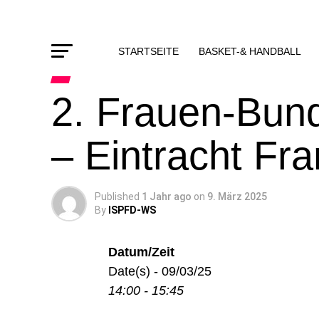
STARTSEITE
BASKET-& HANDBALL
2. Frauen-Bund
– Eintracht Fra
Published
1 Jahr ago
on
9. März 2025
By
ISPFD-WS
Datum/Zeit
Date(s) - 09/03/25
14:00 - 15:45