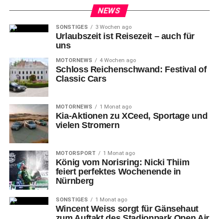
NEWS
SONSTIGES
3 Wochen ago
Urlaubszeit ist Reisezeit – auch für
uns
MOTORNEWS
4 Wochen ago
Schloss Reichenschwand: Festival of
Classic Cars
MOTORNEWS
1 Monat ago
Kia-Aktionen zu XCeed, Sportage und
vielen Stromern
MOTORSPORT
1 Monat ago
König vom Norisring: Nicki Thiim
feiert perfektes Wochenende in
Nürnberg
SONSTIGES
1 Monat ago
Wincent Weiss sorgt für Gänsehaut
zum Auftakt des Stadionpark Open Air