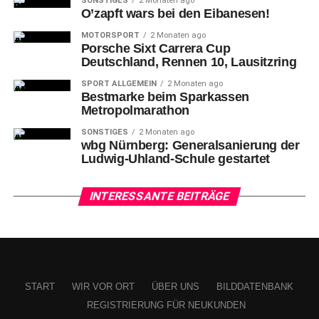
SONSTIGES
2 Monaten ago
O’zapft wars bei den Eibanesen!
MOTORSPORT
2 Monaten ago
Porsche Sixt Carrera Cup
Deutschland, Rennen 10, Lausitzring
SPORT ALLGEMEIN
2 Monaten ago
Bestmarke beim Sparkassen
Metropolmarathon
SONSTIGES
2 Monaten ago
wbg Nürnberg: Generalsanierung der
Ludwig-Uhland-Schule gestartet
INTERESSANTE BEITRÄGE
START
WIR VOR ORT
ÜBER UNS
BILDDATENBANK
REGISTRIERUNG FÜR NEUKUNDEN