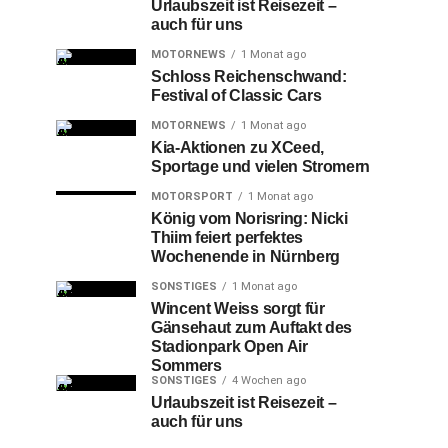
Urlaubszeit ist Reisezeit –
auch für uns
MOTORNEWS
1 Monat ago
Schloss Reichenschwand:
Festival of Classic Cars
MOTORNEWS
1 Monat ago
Kia-Aktionen zu XCeed,
Sportage und vielen Stromern
MOTORSPORT
1 Monat ago
König vom Norisring: Nicki
Thiim feiert perfektes
Wochenende in Nürnberg
SONSTIGES
1 Monat ago
Wincent Weiss sorgt für
Gänsehaut zum Auftakt des
Stadionpark Open Air
Sommers
SONSTIGES
4 Wochen ago
Urlaubszeit ist Reisezeit –
auch für uns