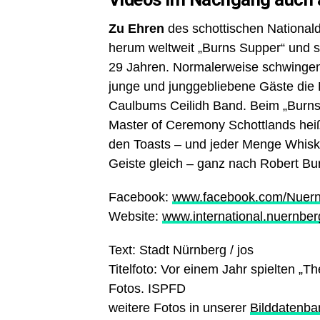
Zu Ehren
des schottischen National
herum weltweit „Burns Supper“ und s
29 Jahren. Normalerweise schwingen 
junge und junggebliebene Gäste die 
Caulbums Ceilidh Band. Beim „Burns
Master of Ceremony Schottlands heiß
den Toasts – und jeder Menge Whisky
Geiste gleich – ganz nach Robert Burn
Facebook:
www.facebook.com/Nuernb
Website:
www.international.nuernber
Text: Stadt Nürnberg / jos
Titelfoto: Vor einem Jahr spielten „T
Fotos. ISPFD
weitere Fotos in unserer
Bilddatenba