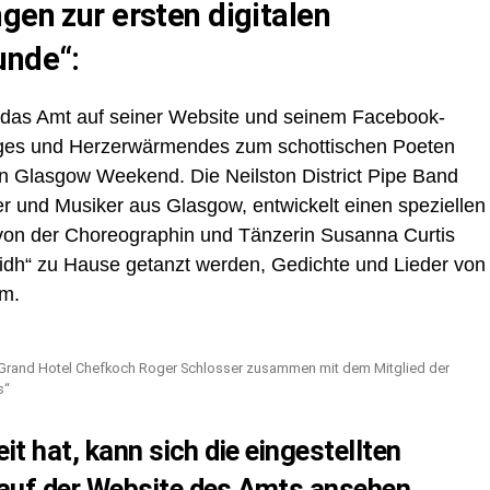
gen zur ersten digitalen
unde“:
 das Amt auf seiner Website und seinem Facebook-
stiges und Herzerwärmendes zum schottischen Poeten
en Glasgow Weekend. Die Neilston District Pipe Band
r und Musiker aus Glasgow, entwickelt einen speziellen
t von der Choreographin und Tänzerin Susanna Curtis
lidh“ zu Hause getanzt werden, Gedichte und Lieder von
mm.
 Grand Hotel Chefkoch Roger Schlosser zusammen mit dem Mitglied der
s“
t hat, kann sich die eingestellten
auf der Website des Amts ansehen.