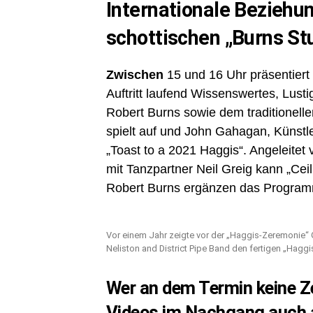
Internationale Beziehun
schottischen „Burns St
Zwischen
15 und 16 Uhr präsentiert
Auftritt laufend Wissenswertes, Lu
Robert Burns sowie dem traditionell
spielt auf und John Gahagan, Künstle
„Toast to a 2021 Haggis“. Angeleite
mit Tanzpartner Neil Greig kann „Cei
Robert Burns ergänzen das Progra
Vor einem Jahr zeigte vor der „Haggis-Zeremonie“
Neliston and District Pipe Band den fertigen „Haggi
Wer an dem Termin keine Zei
Videos im Nachgang auch 