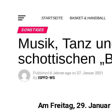
STARTSEITE
BASKET-& HANDBALL
SONSTIGES
Musik, Tanz un
schottischen „
Published
6 Jahren ago
on
27. Januar 2021
By
ISPFD-WS
Am Freitag, 29. Januar