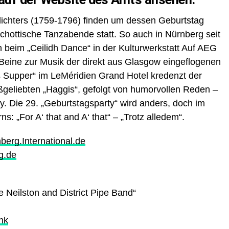
dichters (1759-1796) finden um dessen Geburtstag
chottische Tanzabende statt. So auch in Nürnberg seit
beim „Ceilidh Dance“ in der Kulturwerkstatt Auf AEG
Beine zur Musik der direkt aus Glasgow eingeflogenen
 Supper“ im LeMéridien Grand Hotel kredenzt der
geliebten „Haggis“, gefolgt von humorvollen Reden –
. Die 29. „Geburtstagsparty“ wird anders, doch im
s: „For A‘ that and A‘ that“ – „Trotz alledem“.
erg.International.de
g.de
he Neilston and District Pipe Band“
nk