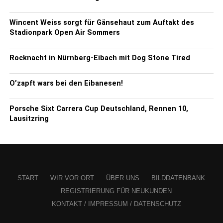
Wincent Weiss sorgt für Gänsehaut zum Auftakt des
Stadionpark Open Air Sommers
Rocknacht in Nürnberg-Eibach mit Dog Stone Tired
O’zapft wars bei den Eibanesen!
Porsche Sixt Carrera Cup Deutschland, Rennen 10,
Lausitzring
START
WIR VOR ORT
ÜBER UNS
BILDDATENBANK
REGISTRIERUNG FÜR NEUKUNDEN
KONTAKT / IMPRESSUM / DATENSCHUTZ