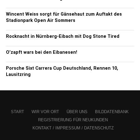
Wincent Weiss sorgt für Gänsehaut zum Auftakt des
Stadionpark Open Air Sommers
Rocknacht in Nürnberg-Eibach mit Dog Stone Tired
O’zapft wars bei den Eibanesen!
Porsche Sixt Carrera Cup Deutschland, Rennen 10,
Lausitzring
START
WIR VOR ORT
ÜBER UNS
BILDDATENBANK
REGISTRIERUNG FÜR NEUKUNDEN
KONTAKT / IMPRESSUM / DATENSCHUTZ