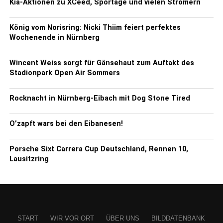
Kia-Aktionen zu XCeed, Sportage und vielen Stromern
König vom Norisring: Nicki Thiim feiert perfektes
Wochenende in Nürnberg
Wincent Weiss sorgt für Gänsehaut zum Auftakt des
Stadionpark Open Air Sommers
Rocknacht in Nürnberg-Eibach mit Dog Stone Tired
O’zapft wars bei den Eibanesen!
Porsche Sixt Carrera Cup Deutschland, Rennen 10,
Lausitzring
START
WIR VOR ORT
ÜBER UNS
BILDDATENBANK