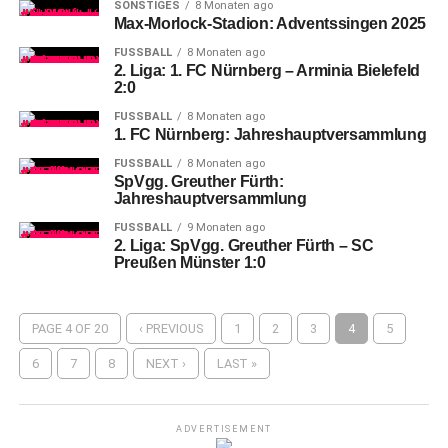
SONSTIGES
8 Monaten ago
Max-Morlock-Stadion: Adventssingen 2025
FUSSBALL
8 Monaten ago
2. Liga: 1. FC Nürnberg – Arminia Bielefeld
2:0
FUSSBALL
8 Monaten ago
1. FC Nürnberg: Jahreshauptversammlung
FUSSBALL
8 Monaten ago
SpVgg. Greuther Fürth:
Jahreshauptversammlung
FUSSBALL
9 Monaten ago
2. Liga: SpVgg. Greuther Fürth – SC
Preußen Münster 1:0
PAGE 4 OF 20
‹ PREVIOUS
1
2
3
4
5
6
7
8
NEXT ›
LAST »
ADVERTISEMENT