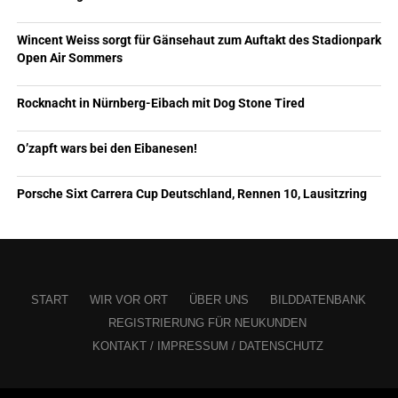
Wincent Weiss sorgt für Gänsehaut zum Auftakt des Stadionpark
Open Air Sommers
Rocknacht in Nürnberg-Eibach mit Dog Stone Tired
O’zapft wars bei den Eibanesen!
Porsche Sixt Carrera Cup Deutschland, Rennen 10, Lausitzring
START
WIR VOR ORT
ÜBER UNS
BILDDATENBANK
REGISTRIERUNG FÜR NEUKUNDEN
KONTAKT / IMPRESSUM / DATENSCHUTZ