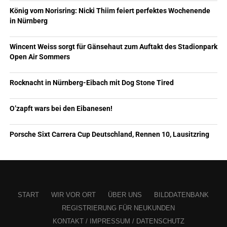
König vom Norisring: Nicki Thiim feiert perfektes Wochenende
in Nürnberg
Wincent Weiss sorgt für Gänsehaut zum Auftakt des Stadionpark
Open Air Sommers
Rocknacht in Nürnberg-Eibach mit Dog Stone Tired
O’zapft wars bei den Eibanesen!
Porsche Sixt Carrera Cup Deutschland, Rennen 10, Lausitzring
START
WIR VOR ORT
ÜBER UNS
BILDDATENBANK
REGISTRIERUNG FÜR NEUKUNDEN
KONTAKT / IMPRESSUM / DATENSCHUTZ