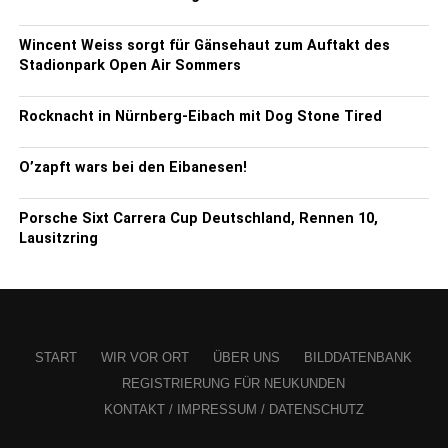
Wincent Weiss sorgt für Gänsehaut zum Auftakt des
Stadionpark Open Air Sommers
Rocknacht in Nürnberg-Eibach mit Dog Stone Tired
O’zapft wars bei den Eibanesen!
Porsche Sixt Carrera Cup Deutschland, Rennen 10,
Lausitzring
START
WIR VOR ORT
ÜBER UNS
BILDDATENBANK
REGISTRIERUNG FÜR NEUKUNDEN
KONTAKT / IMPRESSUM / DATENSCHUTZ