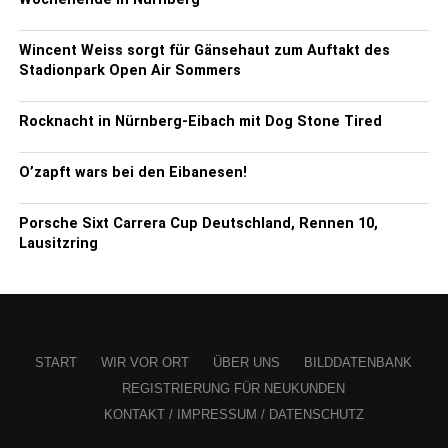
Wincent Weiss sorgt für Gänsehaut zum Auftakt des
Stadionpark Open Air Sommers
Rocknacht in Nürnberg-Eibach mit Dog Stone Tired
O’zapft wars bei den Eibanesen!
Porsche Sixt Carrera Cup Deutschland, Rennen 10,
Lausitzring
START
WIR VOR ORT
ÜBER UNS
BILDDATENBANK
REGISTRIERUNG FÜR NEUKUNDEN
KONTAKT / IMPRESSUM / DATENSCHUTZ