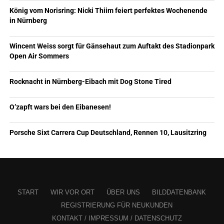
König vom Norisring: Nicki Thiim feiert perfektes Wochenende
in Nürnberg
Wincent Weiss sorgt für Gänsehaut zum Auftakt des Stadionpark
Open Air Sommers
Rocknacht in Nürnberg-Eibach mit Dog Stone Tired
O’zapft wars bei den Eibanesen!
Porsche Sixt Carrera Cup Deutschland, Rennen 10, Lausitzring
START
WIR VOR ORT
ÜBER UNS
BILDDATENBANK
REGISTRIERUNG FÜR NEUKUNDEN
KONTAKT / IMPRESSUM / DATENSCHUTZ