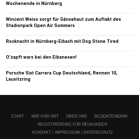
Wochenende in Nürnberg
Wincent Weiss sorgt für Gänsehaut zum Auftakt des
Stadionpark Open Air Sommers
Rocknacht in Nürnberg-Eibach mit Dog Stone Tired
O’zapft wars bei den Eibanesen!
Porsche Sixt Carrera Cup Deutschland, Rennen 10,
Lausitzring
START
WIR VOR ORT
ÜBER UNS
BILDDATENBANK
REGISTRIERUNG FÜR NEUKUNDEN
KONTAKT / IMPRESSUM / DATENSCHUTZ