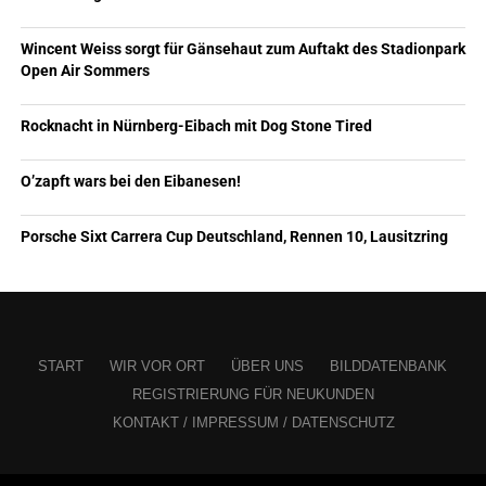
Wincent Weiss sorgt für Gänsehaut zum Auftakt des Stadionpark
Open Air Sommers
Rocknacht in Nürnberg-Eibach mit Dog Stone Tired
O’zapft wars bei den Eibanesen!
Porsche Sixt Carrera Cup Deutschland, Rennen 10, Lausitzring
START
WIR VOR ORT
ÜBER UNS
BILDDATENBANK
REGISTRIERUNG FÜR NEUKUNDEN
KONTAKT / IMPRESSUM / DATENSCHUTZ