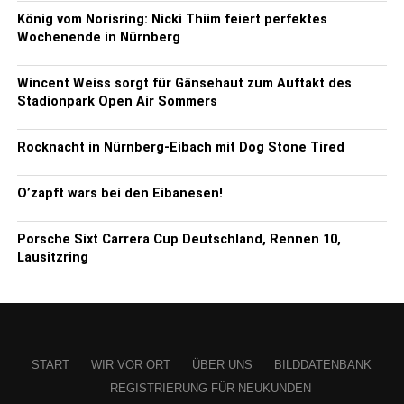
König vom Norisring: Nicki Thiim feiert perfektes
Wochenende in Nürnberg
Wincent Weiss sorgt für Gänsehaut zum Auftakt des
Stadionpark Open Air Sommers
Rocknacht in Nürnberg-Eibach mit Dog Stone Tired
O’zapft wars bei den Eibanesen!
Porsche Sixt Carrera Cup Deutschland, Rennen 10,
Lausitzring
START
WIR VOR ORT
ÜBER UNS
BILDDATENBANK
REGISTRIERUNG FÜR NEUKUNDEN