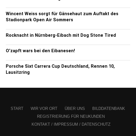
Wincent Weiss sorgt für Gänsehaut zum Auftakt des
Stadionpark Open Air Sommers
Rocknacht in Nürnberg-Eibach mit Dog Stone Tired
O’zapft wars bei den Eibanesen!
Porsche Sixt Carrera Cup Deutschland, Rennen 10,
Lausitzring
START
WIR VOR ORT
ÜBER UNS
BILDDATENBANK
REGISTRIERUNG FÜR NEUKUNDEN
KONTAKT / IMPRESSUM / DATENSCHUTZ