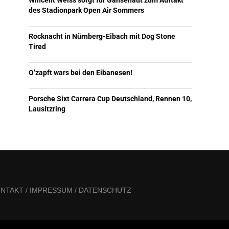
Wincent Weiss sorgt für Gänsehaut zum Auftakt
des Stadionpark Open Air Sommers
Rocknacht in Nürnberg-Eibach mit Dog Stone
Tired
O’zapft wars bei den Eibanesen!
Porsche Sixt Carrera Cup Deutschland, Rennen 10,
Lausitzring
NTAKT / IMPRESSUM / DATENSCHUTZ