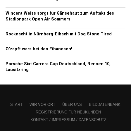
Wincent Weiss sorgt für Gänsehaut zum Auftakt des
Stadionpark Open Air Sommers
Rocknacht in Nürnberg-Eibach mit Dog Stone Tired
O’zapft wars bei den Eibanesen!
Porsche Sixt Carrera Cup Deutschland, Rennen 10,
Lausitzring
START
WIR VOR ORT
ÜBER UNS
BILDDATENBANK
REGISTRIERUNG FÜR NEUKUNDEN
KONTAKT / IMPRESSUM / DATENSCHUTZ