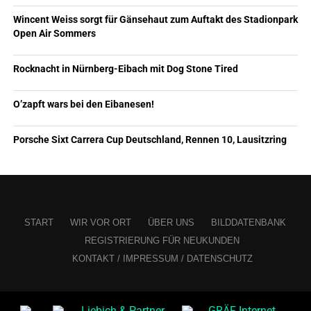
Wincent Weiss sorgt für Gänsehaut zum Auftakt des Stadionpark
Open Air Sommers
Rocknacht in Nürnberg-Eibach mit Dog Stone Tired
O’zapft wars bei den Eibanesen!
Porsche Sixt Carrera Cup Deutschland, Rennen 10, Lausitzring
START
WIR VOR ORT
ÜBER UNS
BILDDATENBANK
REGISTRIERUNG FÜR NEUKUNDEN
KONTAKT / IMPRESSUM / DATENSCHUTZ