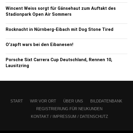
Wincent Weiss sorgt für Gänsehaut zum Auftakt des
Stadionpark Open Air Sommers
Rocknacht in Nürnberg-Eibach mit Dog Stone Tired
O’zapft wars bei den Eibanesen!
Porsche Sixt Carrera Cup Deutschland, Rennen 10,
Lausitzring
START
WIR VOR ORT
ÜBER UNS
BILDDATENBANK
REGISTRIERUNG FÜR NEUKUNDEN
KONTAKT / IMPRESSUM / DATENSCHUTZ