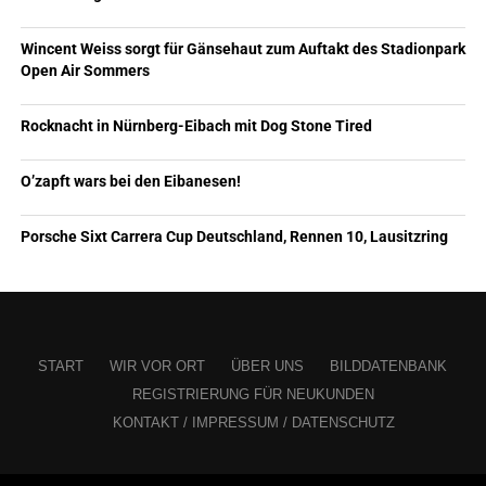
Wincent Weiss sorgt für Gänsehaut zum Auftakt des Stadionpark
Open Air Sommers
Rocknacht in Nürnberg-Eibach mit Dog Stone Tired
O’zapft wars bei den Eibanesen!
Porsche Sixt Carrera Cup Deutschland, Rennen 10, Lausitzring
START
WIR VOR ORT
ÜBER UNS
BILDDATENBANK
REGISTRIERUNG FÜR NEUKUNDEN
KONTAKT / IMPRESSUM / DATENSCHUTZ