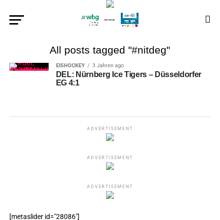
All posts tagged "#nitdeg"
EISHOCKEY
3 Jahren ago
DEL: Nürnberg Ice Tigers – Düsseldorfer
EG 4:1
ADVERTISEMENT
ADVERTISEMENT
ADVERTISEMENT
[metaslider id="28086"]