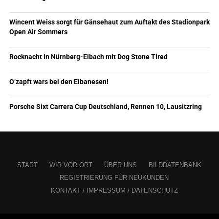
Wincent Weiss sorgt für Gänsehaut zum Auftakt des Stadionpark
Open Air Sommers
Rocknacht in Nürnberg-Eibach mit Dog Stone Tired
O’zapft wars bei den Eibanesen!
Porsche Sixt Carrera Cup Deutschland, Rennen 10, Lausitzring
START
WIR VOR ORT
ÜBER UNS
BILDDATENBANK
REGISTRIERUNG FÜR NEUKUNDEN
KONTAKT / IMPRESSUM / DATENSCHUTZ