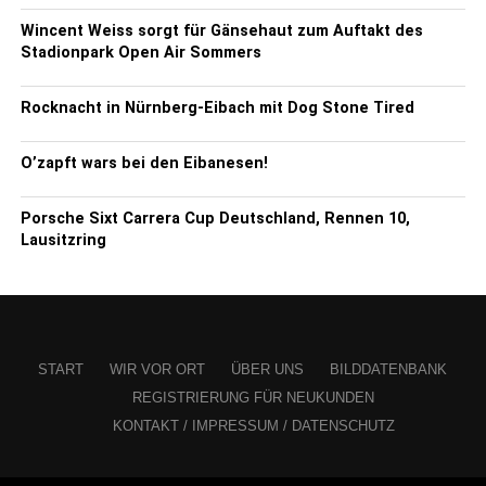
Wincent Weiss sorgt für Gänsehaut zum Auftakt des
Stadionpark Open Air Sommers
Rocknacht in Nürnberg-Eibach mit Dog Stone Tired
O’zapft wars bei den Eibanesen!
Porsche Sixt Carrera Cup Deutschland, Rennen 10,
Lausitzring
START
WIR VOR ORT
ÜBER UNS
BILDDATENBANK
REGISTRIERUNG FÜR NEUKUNDEN
KONTAKT / IMPRESSUM / DATENSCHUTZ