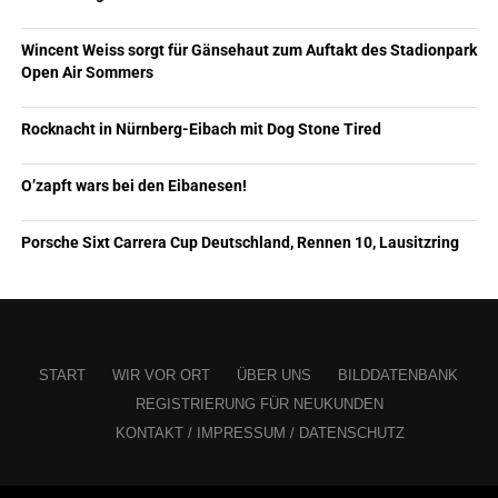
Wincent Weiss sorgt für Gänsehaut zum Auftakt des Stadionpark
Open Air Sommers
Rocknacht in Nürnberg-Eibach mit Dog Stone Tired
O’zapft wars bei den Eibanesen!
Porsche Sixt Carrera Cup Deutschland, Rennen 10, Lausitzring
START
WIR VOR ORT
ÜBER UNS
BILDDATENBANK
REGISTRIERUNG FÜR NEUKUNDEN
KONTAKT / IMPRESSUM / DATENSCHUTZ