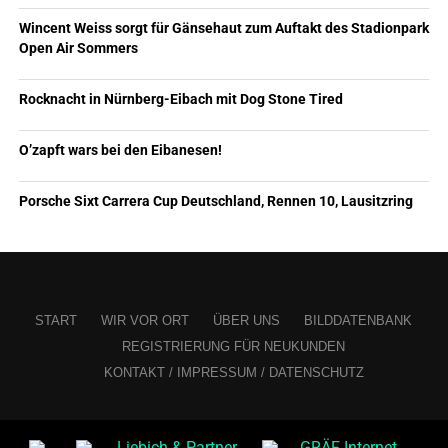
Wincent Weiss sorgt für Gänsehaut zum Auftakt des Stadionpark
Open Air Sommers
Rocknacht in Nürnberg-Eibach mit Dog Stone Tired
O’zapft wars bei den Eibanesen!
Porsche Sixt Carrera Cup Deutschland, Rennen 10, Lausitzring
START
WIR VOR ORT
ÜBER UNS
BILDDATENBANK
REGISTRIERUNG FÜR NEUKUNDEN
KONTAKT / IMPRESSUM / DATENSCHUTZ