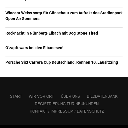
Wincent Weiss sorgt für Gänsehaut zum Auftakt des Stadionpark
Open Air Sommers
Rocknacht in Nürnberg-Eibach mit Dog Stone Tired
O’zapft wars bei den Eibanesen!
Porsche Sixt Carrera Cup Deutschland, Rennen 10, Lausitzring
START
WIR VOR ORT
ÜBER UNS
BILDDATENBANK
REGISTRIERUNG FÜR NEUKUNDEN
KONTAKT / IMPRESSUM / DATENSCHUTZ