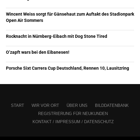
Wincent Weiss sorgt für Gänsehaut zum Auftakt des Stadionpark
Open Air Sommers
Rocknacht in Nürnberg-Eibach mit Dog Stone Tired
O’zapft wars bei den Eibanesen!
Porsche Sixt Carrera Cup Deutschland, Rennen 10, Lausitzring
START
WIR VOR ORT
ÜBER UNS
BILDDATENBANK
REGISTRIERUNG FÜR NEUKUNDEN
KONTAKT / IMPRESSUM / DATENSCHUTZ