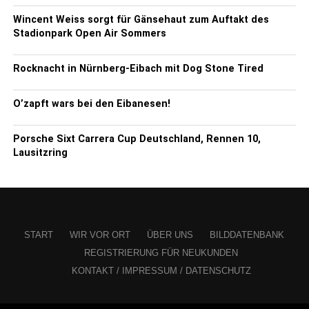
Wincent Weiss sorgt für Gänsehaut zum Auftakt des
Stadionpark Open Air Sommers
Rocknacht in Nürnberg-Eibach mit Dog Stone Tired
O’zapft wars bei den Eibanesen!
Porsche Sixt Carrera Cup Deutschland, Rennen 10,
Lausitzring
START
WIR VOR ORT
ÜBER UNS
BILDDATENBANK
REGISTRIERUNG FÜR NEUKUNDEN
KONTAKT / IMPRESSUM / DATENSCHUTZ